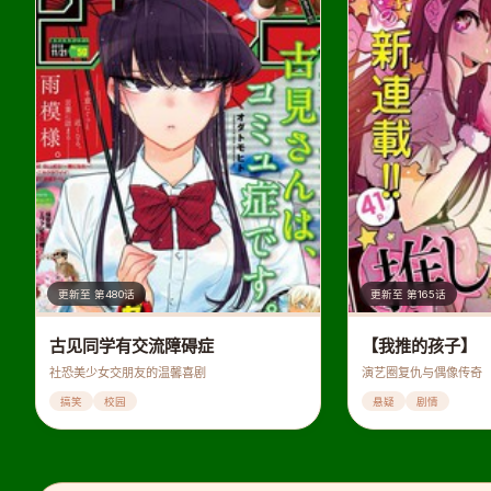
更新至 第480话
更新至 第165话
古见同学有交流障碍症
【我推的孩子】
社恐美少女交朋友的温馨喜剧
演艺圈复仇与偶像传奇
搞笑
校园
悬疑
剧情