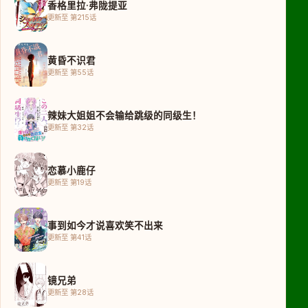
香格里拉·弗陇提亚
更新至 第215话
黄昏不识君
更新至 第55话
辣妹大姐姐不会输给跳级的同级生！
更新至 第32话
恋慕小鹿仔
更新至 第19话
事到如今才说喜欢笑不出来
更新至 第41话
镜兄弟
更新至 第28话