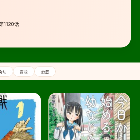
1120话
奇幻
冒险
治愈