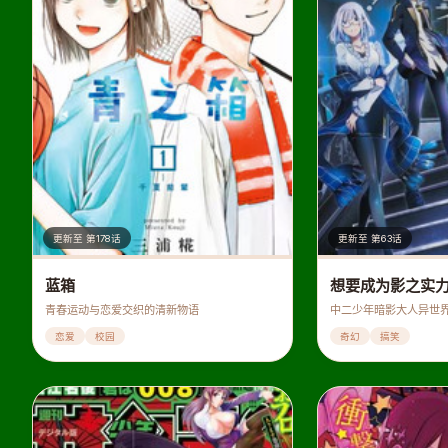
更新至 第178话
更新至 第63话
蓝箱
想要成为影之实
青春运动与恋爱交织的清新物语
中二少年暗影大人异世
恋爱
校园
奇幻
搞笑