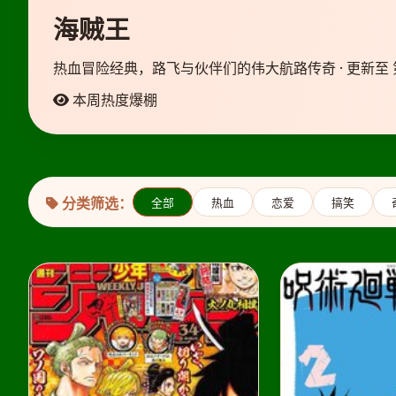
海贼王
热血冒险经典，路飞与伙伴们的伟大航路传奇 · 更新至 第
本周热度爆棚
分类筛选：
全部
热血
恋爱
搞笑