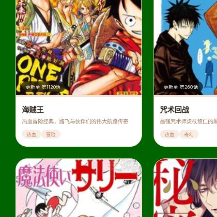
更新至 第1120话
更新至 第268话
海贼王
咒术回战
热血冒险经典，路飞与伙伴们的伟大航路传奇
最强咒术师虎杖悠仁的
热血
冒险
热血
奇幻