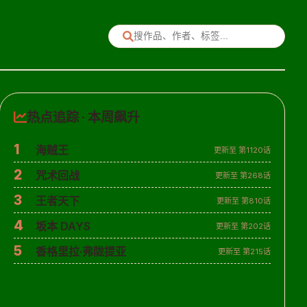
热点追踪 · 本周飙升
1
海贼王
更新至 第1120话
2
咒术回战
更新至 第268话
3
王者天下
更新至 第810话
4
坂本 DAYS
更新至 第202话
5
香格里拉·弗陇提亚
更新至 第215话