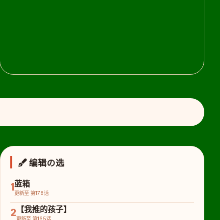
编辑の选
蓝箱
1
更新至 第178话
【我推的孩子】
2
更新至 第165话