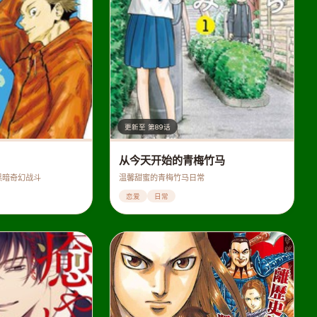
更新至 第89话
从今天开始的青梅竹马
黑暗奇幻战斗
温馨甜蜜的青梅竹马日常
恋爱
日常