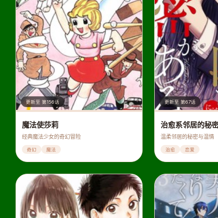
更新至 第156话
更新至 第67话
魔法使莎莉
治愈系邻居的秘
经典魔法少女的奇幻冒险
温柔邻居的秘密与温情
奇幻
魔法
治愈
恋爱