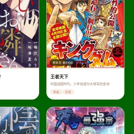
更新至 第810话
密
王者天下
中国战国时代，少年信成为大将军的史诗
热血
历史