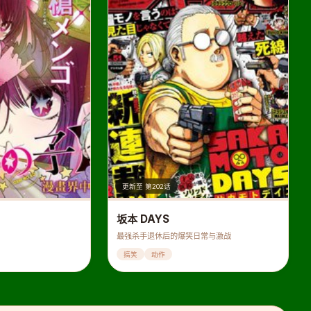
更新至 第202话
坂本 DAYS
最强杀手退休后的爆笑日常与激战
搞笑
动作