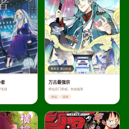
更新至 第245话
力者
万古最强宗
界无双
修仙宗门养成，热血搞笑
修仙
搞笑